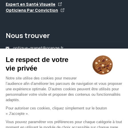
Expert en Santé Visuelle
Opticiens Par Conviction
Nous trouver
optique-granet@orange.fr
03 80 37 32 45
Nous contacter
Votre opticien proche de vous
Opticien Dijon
Opticien Dole
Opticien Genlis